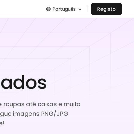
Português
Registo
zados
e roupas até caixas e muito
rregue imagens PNG/JPG
e!