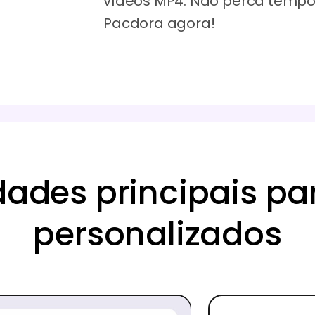
vídeos MP4. Não perca tempo
Pacdora agora!
dades principais pa
personalizados