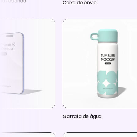
ola redonda
Caixa de envio
Garrafa de água