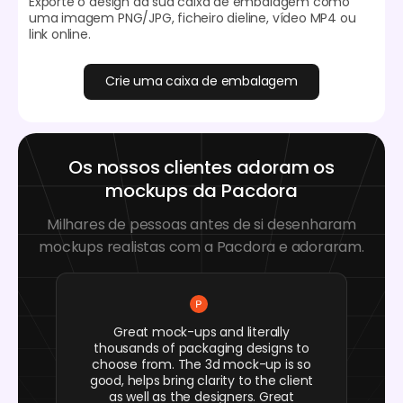
Exporte o design da sua caixa de embalagem como
uma imagem PNG/JPG, ficheiro dieline, vídeo MP4 ou
link online.
Crie uma caixa de embalagem
Os nossos clientes adoram os
mockups da Pacdora
Milhares de pessoas antes de si desenharam
mockups realistas com a Pacdora e adoraram.
Great mock-ups and literally
thousands of packaging designs to
choose from. The 3d mock-up is so
good, helps bring clarity to the client
as well as the designers. Great