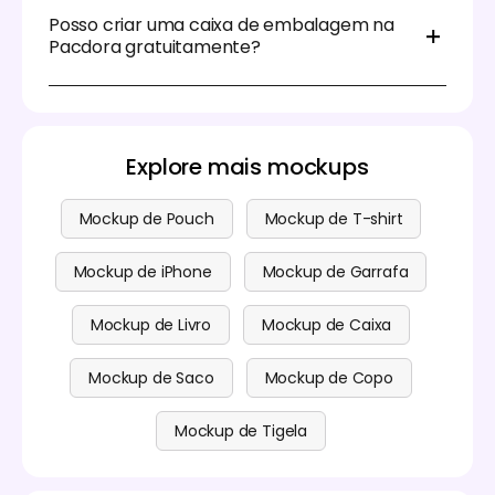
mais visível. A posição central da caixa de
fortes como preto e vermelho podem ser uma
Posso criar uma caixa de embalagem na
embalagem pode tornar o seu logotipo, imagem ou
ótima escolha.
Pacdora gratuitamente?
padrões mais atrativos e super destacados. Outra
posição perfeita é no lado direito ou esquerdo da
Claro! Pode personalizar uma caixa de embalagem
caixa para dar um toque moderno e único.
no Pacdora utilizando as nossas funções principais
de forma gratuita. Também oferecemos serviços
premium para utilizadores que procuram aceder a
Explore mais mockups
funcionalidades mais avançadas. Para mais
detalhes, por favor visite a nossa
página de preços
.
Mockup de Pouch
Mockup de T-shirt
Mockup de iPhone
Mockup de Garrafa
Mockup de Livro
Mockup de Caixa
Mockup de Saco
Mockup de Copo
Mockup de Tigela