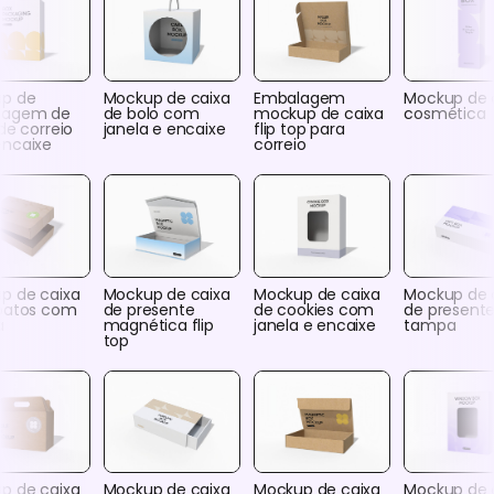
p de
Mockup de caixa
Embalagem
Mockup de 
lagem de
de bolo com
mockup de caixa
cosmética
de correio
janela e encaixe
flip top para
ncaixe
correio
p de caixa
Mockup de caixa
Mockup de caixa
Mockup de 
patos com
de presente
de cookies com
de present
a
magnética flip
janela e encaixe
tampa
top
p de caixa
Mockup de caixa
Mockup de caixa
Mockup de 