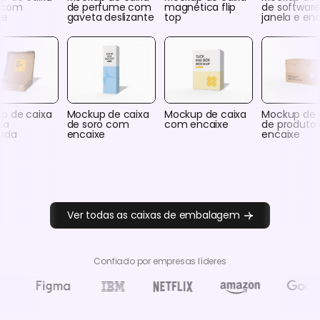
 com
de perfume com
magnética flip
de softwar
xe
gaveta deslizante
top
janela e en
p de caixa
Mockup de caixa
Mockup de caixa
Mockup de 
za
de soro com
com encaixe
de produto
ada
encaixe
encaixe
Ver todas as caixas de embalagem
Confiado por empresas líderes