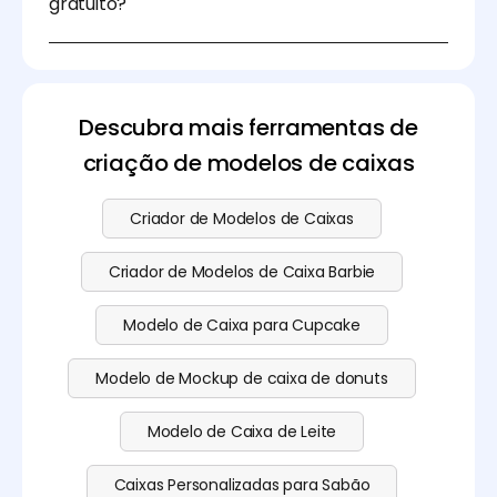
gratuito?
pessoa no ramo de confeitaria.
Sim, pode fazer o download do modelo de caixa de
bolo gratuitamente na Pacdora. Se desejar carregar
a sua imagem e utilizar o recurso de modelagem
3D, consulte a nossa página de
preços
para ver o
Descubra mais ferramentas de
nosso plano de subscrição.
criação de modelos de caixas
Criador de Modelos de Caixas
Criador de Modelos de Caixa Barbie
Modelo de Caixa para Cupcake
Modelo de Mockup de caixa de donuts
Modelo de Caixa de Leite
Caixas Personalizadas para Sabão