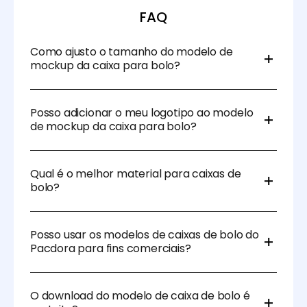
FAQ
Como ajusto o tamanho do modelo de
mockup da caixa para bolo?
Os modelos da Pacdora são totalmente
personalizáveis. Basta inserir as dimensões do seu
Posso adicionar o meu logotipo ao modelo
bolo e ajustar o modelo para corresponder às suas
de mockup da caixa para bolo?
especificações usando as nossas ferramentas de
design fáceis de usar.
Claro! Você pode adicionar logotipos, cores da
marca e outros gráficos para personalizar o modelo
Qual é o melhor material para caixas de
e refletir a sua marca.
bolo?
O cartão, papel kraft e cartolina são geralmente
utilizados para caixas de bolos devido à sua
Posso usar os modelos de caixas de bolo do
durabilidade e capacidade de proteger o bolo. Para
Pacdora para fins comerciais?
um toque mais luxuoso, pode optar por materiais
premium e mais espessos.
Sim, pode usar os modelos do Pacdora tanto para
fins pessoais como comerciais, perfeitos para
O download do modelo de caixa de bolo é
padarias, organizadores de eventos ou qualquer