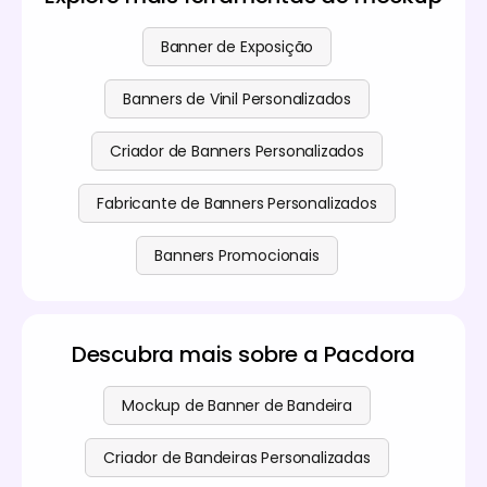
Também pode utilizar os nossos recursos premium.
envolvimento.
Visite a nossa
página de preços
para mais detalhes.
Banner de Exposição
Banners de Vinil Personalizados
Criador de Banners Personalizados
Fabricante de Banners Personalizados
Banners Promocionais
Descubra mais sobre a Pacdora
Mockup de Banner de Bandeira
Criador de Bandeiras Personalizadas