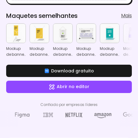
Maquetes semelhantes
Mais
Mockup
Mockup
Mockup
Mockup
Mockup
Mockup
de banner
de banner
de banner
de banner
de banner
de
com
suspenso
suspenso
com
retrátil
anúnci
suporte
suporte
de bann
Download gratuito
Abrir no editor
Confiado por empresas líderes