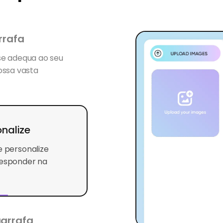
rrafa
se adequa ao seu
ossa vasta
onalize
e personalize
esponder na
arrafa