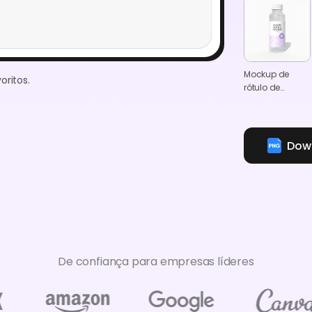
Mockup de
oritos.
rótulo de
produto em
garrafas de
plástico
Down
De confiança para empresas líderes