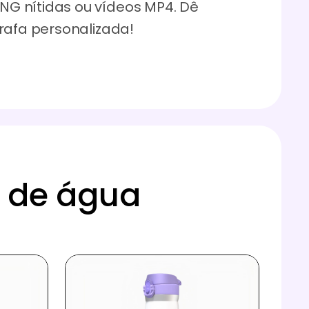
G nítidas ou vídeos MP4. Dê
rafa personalizada!
s de água