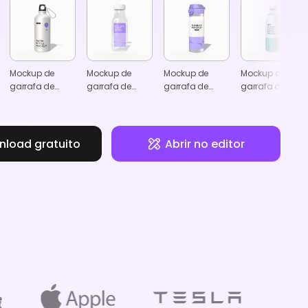
Mockup de
Mockup de
Mockup de
Mockup de
garrafa de
garrafa de
garrafa de
garrafa de
água com asa
plástico para
bebida direta
plástico
líquidos
em aço
inoxidável
load gratuito
Abrir no editor