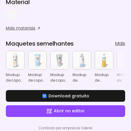
Material
Mais materiais
Maquetes semelhantes
Mais
Mockup
Mockup
Mockup
Mockup
Mockup
Mockup
de copo
de copo
de copo
de
de
de
térmico
térmico
térmico
garrafas
garrafas
garrafa
estreito
com aro
de água
com
de
Download gratuito
com
rótulo de
embal
rótulo de
produto
de
produto
em
bebida
Abrir no editor
em
plástico
plástico
Confiado por empresas líderes