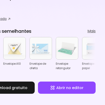
zada
 semelhantes
Mais
Envelope A10
Envelope de
Envelope
Envelope de
oferta
retangular
papel
load gratuito
Abrir no editor