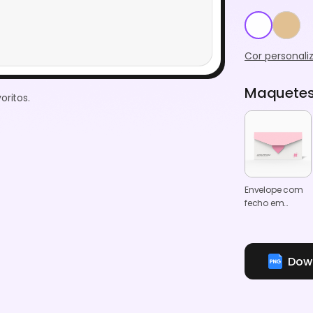
Cor personali
Maquetes
oritos.
Envelope com
fecho em
forma de
coração
Down