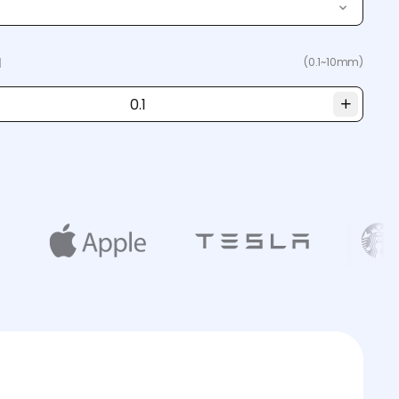
a
(0.1~10mm)