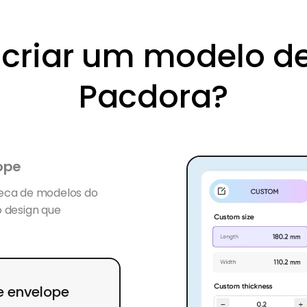
criar um modelo de
Pacdora?
ope
teca de modelos do
o design que
de envelope
 o comprimento,