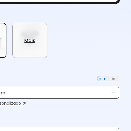
Mais
mm
in
 mm
onalizado