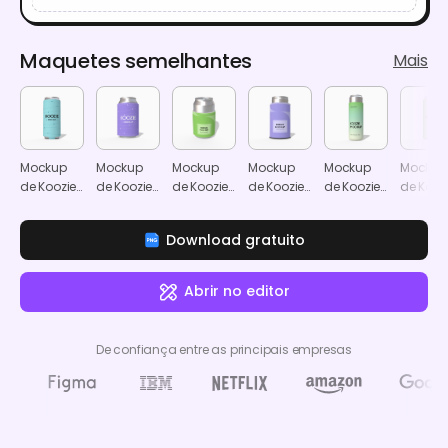
Maquetes semelhantes
Mais
Mockup
Mockup
Mockup
Mockup
Mockup
Mockup
de Koozie
de Koozie
de Koozie
de Koozie
de Koozie
de Kooz
para lata
para lata
para lata
para lata
para lata
para la
fina
padrão
pequena
alta
alta
Download gratuito
Abrir no editor
De confiança entre as principais empresas