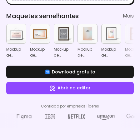
Maquetes semelhantes
Mais
Mockup
Mockup
Mockup
Mockup
Mockup
Mockup
de
de
de
de
de
de
moldura
moldura
moldura
moldura
moldura
moldur
suspensa
A4
vertical
de tela A0
16×20"
18×24
Download gratuito
A3
8×10"
polega
Abrir no editor
Confiado por empresas líderes