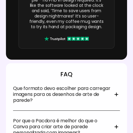
like the software looked at the clock
and said, ‘Time to save users from
design nightmares!’ It’s so user-
friendly, even my coffee mug wants
to try its hand at packaging design.
FAQ
Que formato devo escolher para carregar
imagens para os desenhos de arte de
parede?
A Pacdora suporta ficheiros de alta qualidade em
JPG, PNG e SVG para carregar imagens nos
Por que a Pacdora é melhor do que o
desenhos de arte de parede. Se deseja adicionar
Canva para criar arte de parede
fotos coloridas e gradientes suaves, como retratos,
personalizada com imagens?