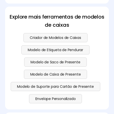
Pacdora, personalizar o modelo da caixa e
descarregar gratuitamente o modelo da caixa de
presente dobrável. Visite a nossa
página de preços
Explore mais ferramentas de modelos
para mais informações.
de caixas
Criador de Modelos de Caixas
Modelo de Etiqueta de Pendurar
Modelo de Saco de Presente
Modelo de Caixa de Presente
Modelo de Suporte para Cartão de Presente
Envelope Personalizado