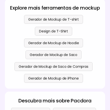
estão disponíveis para todos os utilizadores que
visual polido e profissional.
queiram explorar a sua experiência de design.
Explore mais ferramentas de mockup
Também oferecemos serviços premium para
utilizadores que desejam funcionalidades mais
avançadas. Encontre mais informações na nossa
Gerador de Mockup de T-shirt
página de preços
.
Design de T-Shirt
Gerador de Mockup de Hoodie
Gerador de Mockup de Saco
Gerador de Mockup de Saco de Compras
Gerador de Mockup de iPhone
Descubra mais sobre Pacdora