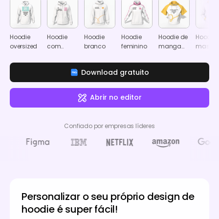
Hoodie
Hoodie
Hoodie
Hoodie
Hoodie de
Hoodie
oversized
com
branco
feminino
manga
mascul
fecho
curta
completo
Download gratuito
Abrir no editor
Confiado por empresas líderes
Personalizar o seu próprio design de
hoodie é super fácil!