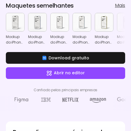
Maquetes semelhantes
Mais
Mockup
Mockup
Mockup
Mockup
Mockup
Mockup
do iPhone
do iPhone
do iPhone
do iPhone
do iPhone
do iPho
16 Pro Max
16 Plus
15 Pro Max
15
14
14 Pro
Download gratuito
Abrir no editor
Confiado pelas principais empresas