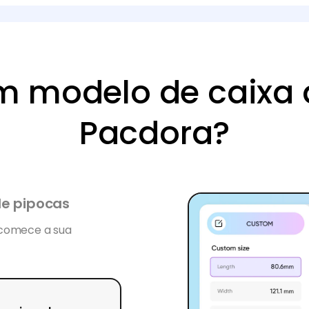
m modelo de caixa 
Pacdora?
de pipocas
 comece a sua
 caixa de