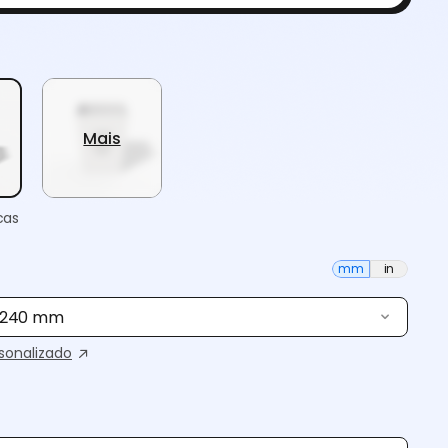
Mais
cas
mm
in
× 240 mm
onalizado