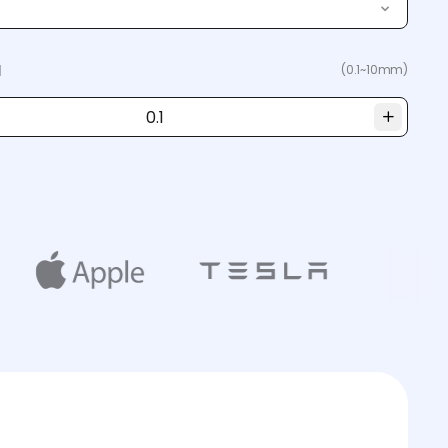
a
(0.1~10mm)