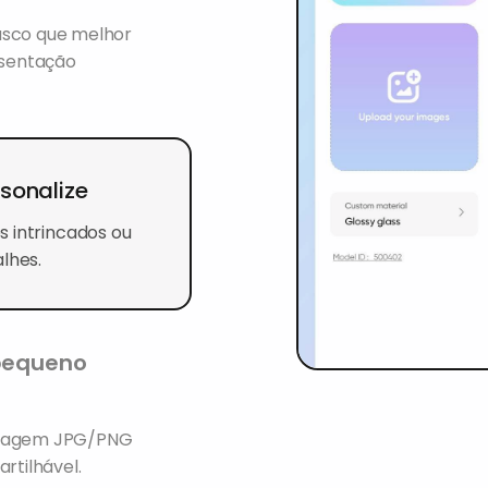
asco que melhor
esentação
sonalize
s intrincados ou
lhes.
 pequeno
 imagem JPG/PNG
rtilhável.