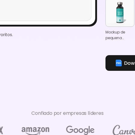
Mockup de
oritos.
pequena
garrafa de
suplemento de
25 ml
Down
Confiado por empresas líderes