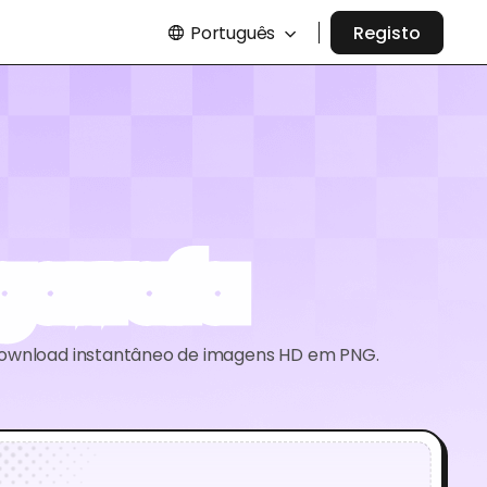
Português
Registo
garrafa
a download instantâneo de imagens HD em PNG.