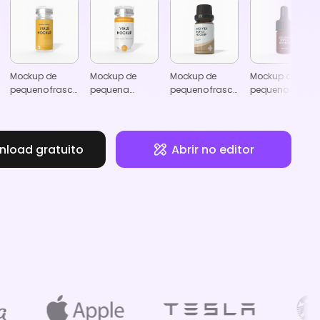
Mockup de
Mockup de
Mockup de
Mockup de
pequeno frasco
pequena
pequeno frasco
pequeno frasco
de suplemento
garrafa de
de conta-
de conta-
suplemento
gotas de 10 ml
gotas de
plástico de 2 ml
load gratuito
Abrir no editor