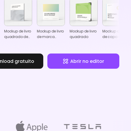
Mockup de livro
Mockup de livro
Mockup de livro
Mockup de livro
quadrado de
de marca
quadrado
de capa dura
capa dura
quadrado
horizontal
load gratuito
Abrir no editor