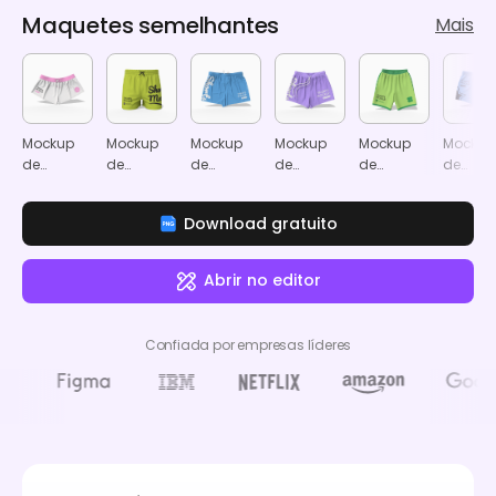
Maquetes semelhantes
Mais
Mockup
Mockup
Mockup
Mockup
Mockup
Mockup
de
de
de
de
de
de
calções
calções
calções
calções
calções
calçõe
de jersey
de
de jersey
de rede
desportivos
de jerse
Download gratuito
basquetebol
Abrir no editor
Confiada por empresas líderes