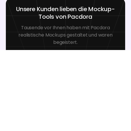
Unsere Kunden lieben die Mockup-
Tools von Pacdora
Tausende vor Ihnen haben mit Pacdora
realistische Mockups gestaltet und waren
begeistert.
Great mock-ups and literally
thousands of packaging designs to
choose from. The 3d mock-up is so
good, helps bring clarity to the client
as well as the designers. Great
product for packaging design
professionals.