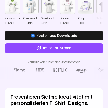
Klassisches
Oversized-
Weißes T-
Damen-
Crop-
Schwar
T-Shirt
T-Shirt
Shirt
T-Shirt
Top-T-
T-Shirt
Shirt
Kostenlose Downloads
Im Editor öffnen
Vertraut von führenden Unternehmen
Präsentieren Sie Ihre Kreativität mit
personalisierten T-Shirt-Designs.