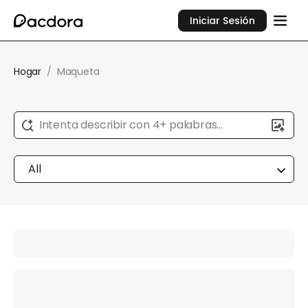
Iniciar Sesión
Hogar
/
Maqueta
Intenta describir con 4+ palabras...
All