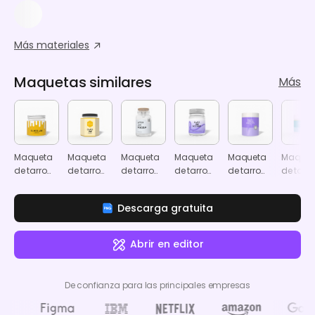
Más materiales
Maquetas similares
Más
Maqueta
Maqueta
Maqueta
Maqueta
Maqueta
Maquet
de tarro
de tarro
de tarro
de tarro
de tarro
de tarro
de cristal
de miel
de cristal
de cristal
cosmético
cosmét
con cierre
de
Descarga gratuita
de clip
plástic
Abrir en editor
De confianza para las principales empresas