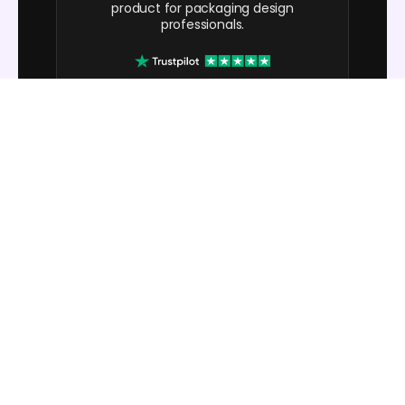
product for packaging design
professionals.
cosmiccorner
Move over, complicated design
software! Pacdora is the superhero
of packaging mockups. Creating 3D
magic for my products is as easy as
pie – no PhD in design required. It’s
like the software looked at the clock
and said, ‘Time to save users from
design nightmares!’ It’s so user-
friendly, even my coffee mug wants
to try its hand at packaging design.