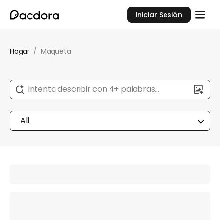
Iniciar Sesión
Hogar
/
Maqueta
Intenta describir con 4+ palabras...
All