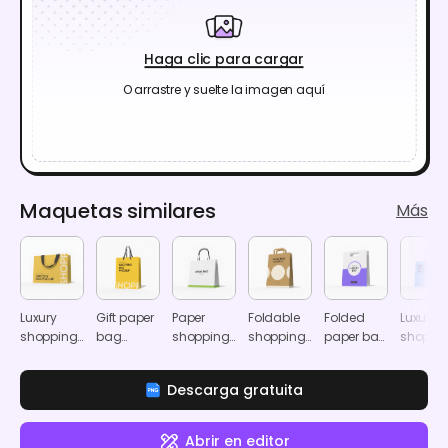
Haga clic para cargar
O arrastre y suelte la imagen aquí
Maquetas similares
Más
Luxury
Gift paper
Paper
Foldable
Folded
Luxury
shopping
bag
shopping
shopping
paper bag
shoppi
bag
mockup
bag
paper bag
mockup
bag
mockup
mockup
mockup
mocku
Descarga gratuita
Abrir en editor