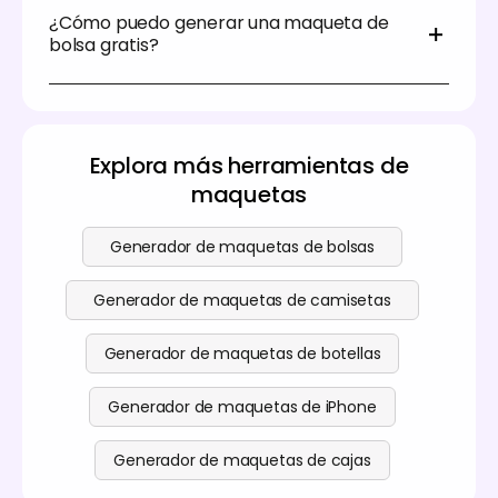
imágenes JPG/PNG, vídeos MP4/MOV y archivos de
diseño para crear impresionantes maquetas de
¿Cómo puedo generar una maqueta de
planos guía AI/PDF/DXF para impresión. También
bolsas de la compra con Pacdora.
bolsa gratis?
puedes compartir diseños mediante enlaces
compartibles. Lamentablemente, Pacdora no
Las funciones principales del generador de
admite archivos .PSD por el momento.
maquetas de bolsas de la compra de Pacdora son
gratuitas. También ofrecemos servicios premium.
Para más detalles, consulta la
página de precios.
Explora más herramientas de
maquetas
Generador de maquetas de bolsas
Generador de maquetas de camisetas
Generador de maquetas de botellas
Generador de maquetas de iPhone
Generador de maquetas de cajas