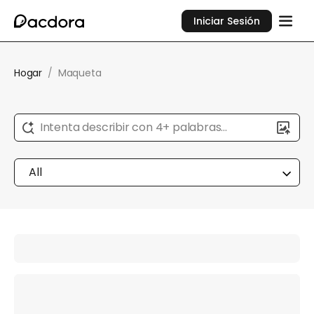
Iniciar Sesión
Hogar
/
Maqueta
Intenta describir con 4+ palabras...
All