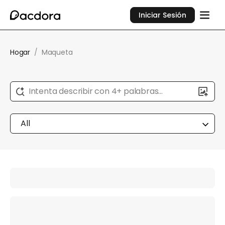
Iniciar Sesión
Hogar
/
Maqueta
Intenta describir con 4+ palabras...
All