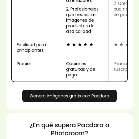
diseñadores
2. Creadore
2. Profesionales
que necesi
que necesitan
de producto
imágenes de
productos de
alta calidad
Facilidad para
★ ★ ★ ★ ★
★ ★ ★
principiantes
Precios
Opciones
Principalme
gratuitas y de
suscripción
pago
Genera imágenes gratis con Pacdora
¿En qué supera Pacdora a
Photoroom?