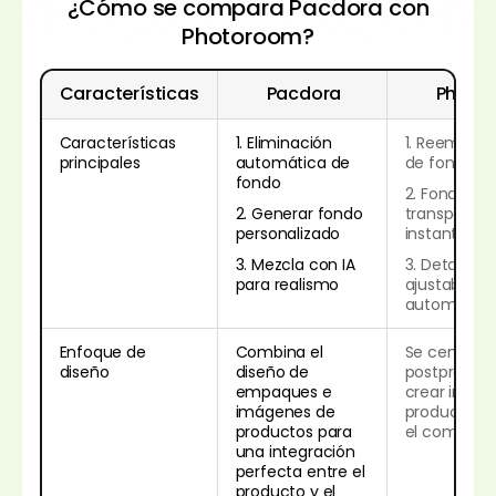
¿Cómo se compara Pacdora con
Photoroom?
Características
Pacdora
Photo
Características
1. Eliminación
1. Reempla
principales
automática de
de fondo
fondo
2. Fondo
2. Generar fondo
transparen
personalizado
instantáne
3. Mezcla con IA
3. Detalles 
para realismo
ajustables 
automática
Enfoque de
Combina el
Se centra e
diseño
diseño de
postproducc
empaques e
crear imág
imágenes de
productos a
productos para
el comercio
una integración
perfecta entre el
producto y el