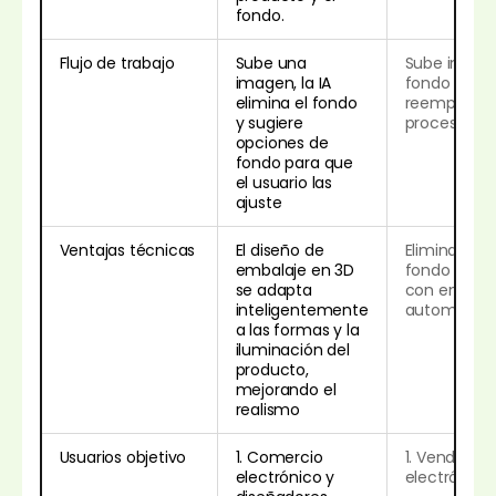
fondo.
Flujo de trabajo
Sube una
Sube imágen
imagen, la IA
fondo auto
elimina el fondo
reemplazo s
y sugiere
procesamien
opciones de
fondo para que
el usuario las
ajuste
Ventajas técnicas
El diseño de
Eliminación
embalaje en 3D
fondo impul
se adapta
con embell
inteligentemente
automático
a las formas y la
iluminación del
producto,
mejorando el
realismo
Usuarios objetivo
1. Comercio
1. Vendedor
electrónico y
electrónico