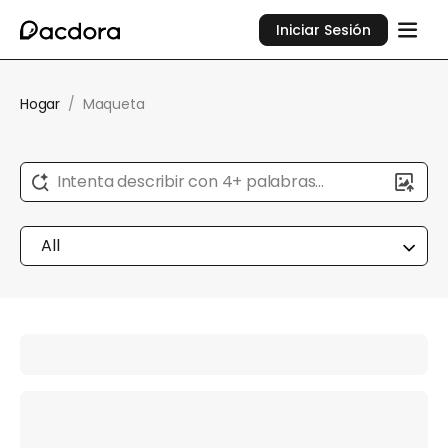
Iniciar Sesión
Hogar
/
Maqueta
Intenta describir con 4+ palabras...
All