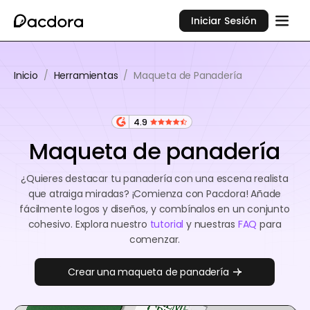
Iniciar Sesión
Inicio
/
Herramientas
/
Maqueta de Panadería
4.9
Maqueta de panadería
¿Quieres destacar tu panadería con una escena realista
que atraiga miradas? ¡Comienza con Pacdora! Añade
fácilmente logos y diseños, y combínalos en un conjunto
cohesivo. Explora nuestro
tutorial
y nuestras
FAQ
para
comenzar.
Crear una maqueta de panadería