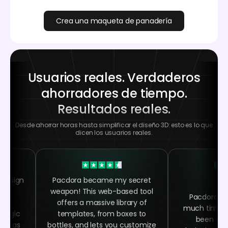
Crea una maqueta de panadería
Usuarios reales. Verdaderos
ahorradores de tiempo.
Resultados reales.
Desde ahorrar horas hasta simplificar el diseño 3D: esto es lo que
dicen los usuarios reales.
 design
Pacdora became my secret
 the
weapon! This web-based tool
Pacdora h
ing
offers a massive library of
much time as
 magic
templates, from boxes to
been abl
asy as
bottles, and lets you customize