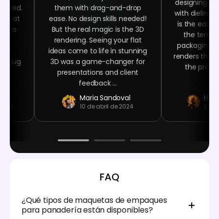
designing, ra
quired.
them with drag-and-drop
with dielines
oked at
ease. No design skills needed!
is the easy 
ime to
But the real magic is the 3D
the templa
ign
rendering. Seeing your flat
packaging n
ser-
ideas come to life in stunning
renders that 
ee mug
3D was a game-changer for
the product
 at
presentations and client
.
feedback ...
Maria Sandoval
Haro
 2023
10 de abril de 2024
24 d
FAQ
¿Qué tipos de maquetas de empaques
para panadería están disponibles?