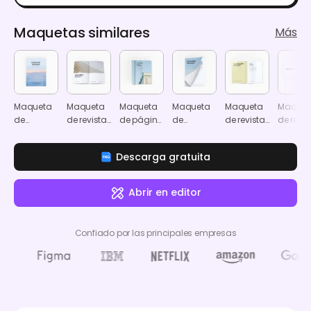
Maquetas similares
Más
Maqueta
Maqueta
Maqueta
Maqueta
Maqueta
Maquet
de
de revista
de página
de
de revista
de revis
portada
abierta
de revista
portada
abierta A4
apaisa
de revista
de revista
abierta
Descarga gratuita
8,5×11
Abrir en editor
Confiado por las principales empresas