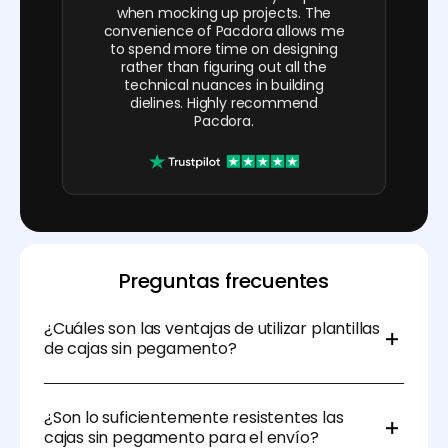
when mocking up projects. The
convenience of Pacdora allows me
to spend more time on designing
rather than figuring out all the
technical nuances in building
dielines. Highly recommend
Pacdora.
Preguntas frecuentes
¿Cuáles son las ventajas de utilizar plantillas
de cajas sin pegamento?
Las cajas sin pegamento son fáciles de montar,
rentables y ecológicas. Eliminan la necesidad de
¿Son lo suficientemente resistentes las
adhesivos, reduciendo el desperdicio de material y
cajas sin pegamento para el envío?
mejorando la sostenibilidad.