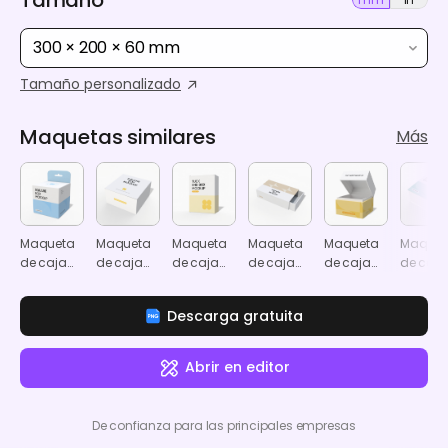
300 × 200 × 60 mm
Tamaño personalizado
Maquetas similares
Más
Maqueta
Maqueta
Maqueta
Maqueta
Maqueta
Maquet
de caja
de caja
de caja
de caja
de caja
de caja
cuadrada
de cartón
con cierre
de
de regalo
de rega
con
cuadrada
lateral
perfume
cuadrada
cuadra
Descarga gratuita
pestaña
tipo cajón
abierta
magnét
colgante
con funda
Abrir en editor
De confianza para las principales empresas