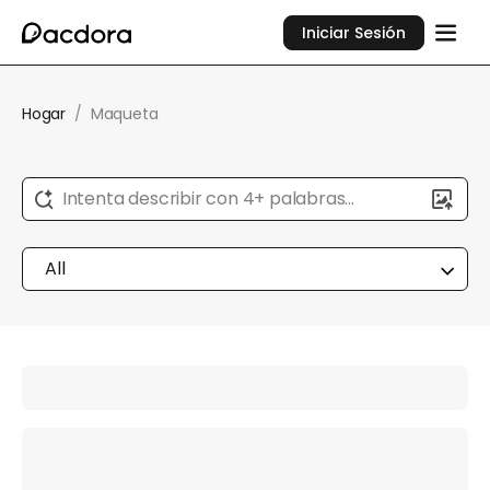
Iniciar Sesión
Hogar
/
Maqueta
Intenta describir con 4+ palabras...
All