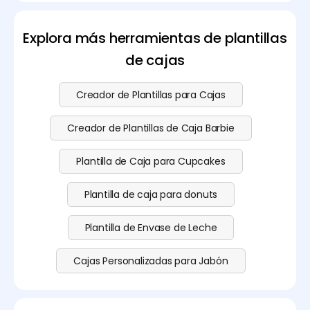
pasteles sin costo en Pacdora. Si deseas subir tu
imagen y usar una función de modelado 3D, por
favor visita nuestra página de
precios
para consultar
Explora más herramientas de plantillas
nuestro plan de suscripción.
de cajas
Creador de Plantillas para Cajas
Creador de Plantillas de Caja Barbie
Plantilla de Caja para Cupcakes
Plantilla de caja para donuts
Plantilla de Envase de Leche
Cajas Personalizadas para Jabón