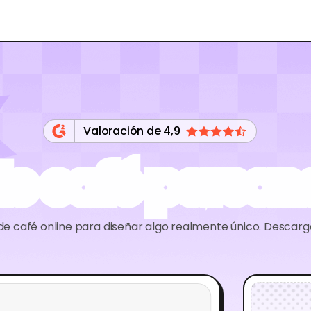
Valoración de 4,9
de café person
de café online para diseñar algo realmente único. Descarg