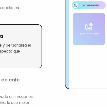
as opciones
za
é y personaliza el
aspecto que
a de café
lizada en imágenes
ne: lo que mejor