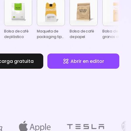
Bolsa de café
Maqueta de
Bolsa de café
Bolsa de
de plástico
packaging tipo
de papel
granos de café
pouch
carga gratuita
Abrir en editor