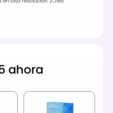
en alta resolución. ¡Crea
5 ahora