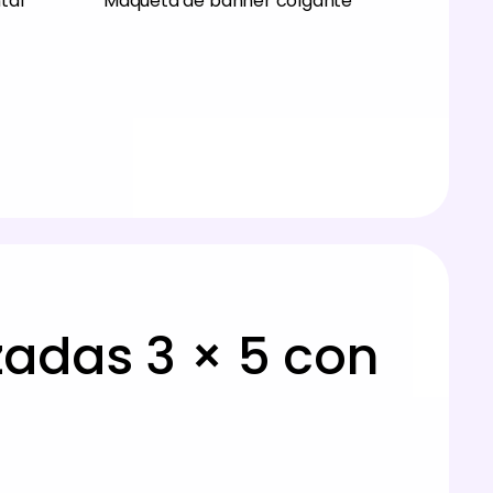
tal
Maqueta de banner colgante
adas 3 × 5 con