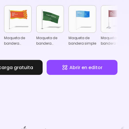
Maqueta de
Maqueta de
Maqueta de
Maqueta de
bandera
bandera
bandera simple
bandera de
ondeando
ondeando
mesa
carga gratuita
Abrir en editor