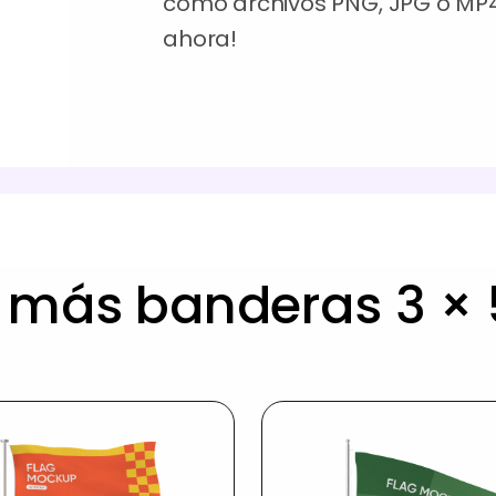
como archivos PNG, JPG o MP4 
ahora!
a más banderas 3 × 