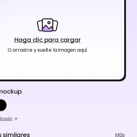
Haga clic para cargar
O arrastre y suelte la imagen aquí
 mockup
lizado
similares
Más