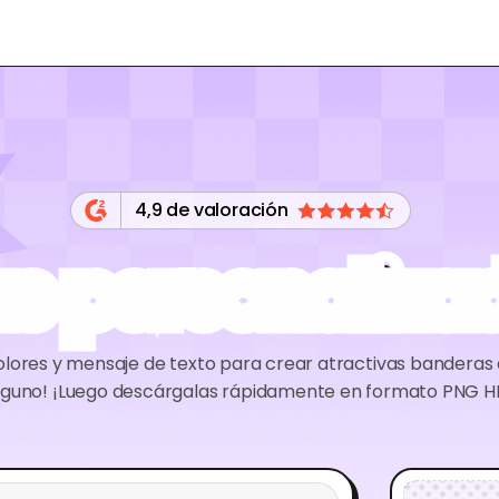
4,9 de valoración
s personalizad
olores y mensaje de texto para crear atractivas banderas d
lguno! ¡Luego descárgalas rápidamente en formato PNG H