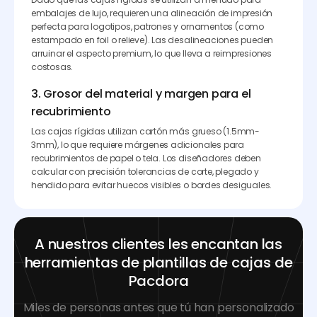
embalajes de lujo, requieren una alineación de impresión
perfecta para logotipos, patrones y ornamentos (como
estampado en foil o relieve). Las desalineaciones pueden
arruinar el aspecto premium, lo que lleva a reimpresiones
costosas.
3. Grosor del material y margen para el
recubrimiento
Las cajas rígidas utilizan cartón más grueso (1.5mm-
3mm), lo que requiere márgenes adicionales para
recubrimientos de papel o tela. Los diseñadores deben
calcular con precisión tolerancias de corte, plegado y
hendido para evitar huecos visibles o bordes desiguales.
A nuestros clientes les encantan las
herramientas de plantillas de cajas de
Pacdora
Miles de personas antes que tú han personalizado