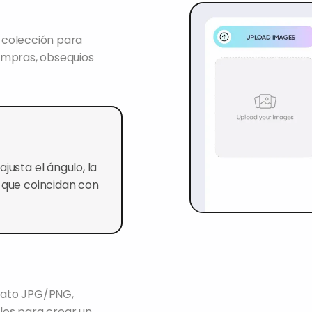
a colección para
ompras, obsequios
justa el ángulo, la
a que coincidan con
mato JPG/PNG,
les para crear un