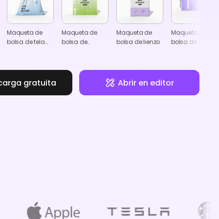
Maqueta de
Maqueta de
Maqueta de
Maqueta de
bolsa de tela
bolsa de
bolsa de lienzo
bolsa de viaje
con cordón
compras
carga gratuita
Abrir en editor