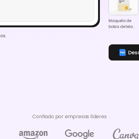
Maqueta de
bolsa de tela
colgada
os.
Des
Confiado por empresas líderes