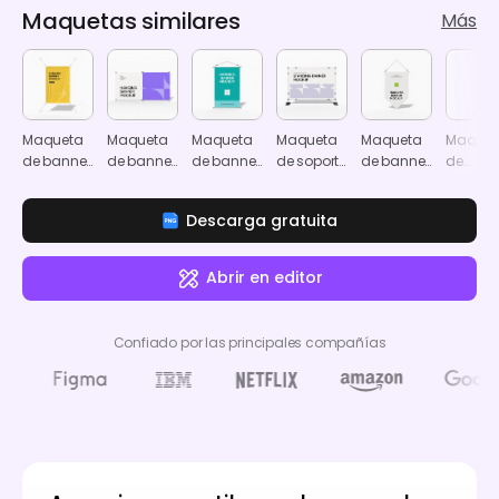
Maquetas similares
Más
Maqueta
Maqueta
Maqueta
Maqueta
Maqueta
Maquet
de banner
de banner
de banner
de soporte
de banner
de
colgante
colgante
retráctil
para
colgante
anunci
banner
de bann
Descarga gratuita
bander
Abrir en editor
Confiado por las principales compañías