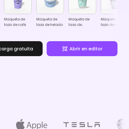
Maqueta de
Maqueta de
Maqueta de
Maqueta de
taza de café
taza de helado
taza de
taza de vidrio
plástico
carga gratuita
Abrir en editor