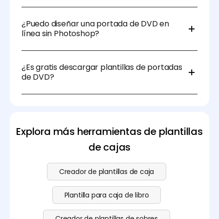
Aunque el formato de video es diferente, el tamaño
físico de la caja y la portada suelen ser iguales.
¿Puedo diseñar una portada de DVD en
línea sin Photoshop?
¡Sí! Herramientas como Pacdora o Canva te
permiten personalizar plantillas de portadas de DVD
¿Es gratis descargar plantillas de portadas
en línea, incluso con vistas previas en 3D.
de DVD?
Sí, no necesitas pagar nada por descargar plantillas
de carátulas de DVD. Si tienes necesidades
avanzadas, consulta nuestra
página de precios
para
ver más opciones.
Explora más herramientas de plantillas
de cajas
Creador de plantillas de caja
Plantilla para caja de libro
Creador de plantillas de sobres