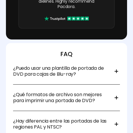
dielines. Highly recommend
Pacdora.
FAQ
¿Puedo usar una plantilla de portada de
DVD para cajas de Blu-ray?
No directamente. Las cajas de Blu-ray tienen
distintas dimensiones (normalmente más
¿Qué formatos de archivo son mejores
pequeñas), por lo que es mejor usar una plantilla
para imprimir una portada de DVD?
específica para Blu-ray.
Se prefiere PDF para impresión. También puedes
usar AI, PSD o JPG de alta resolución si la plantilla
¿Hay diferencia entre las portadas de las
tiene el tamaño adecuado.
regiones PAL y NTSC?