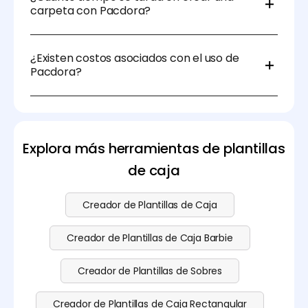
de los requisitos de tu impresora o proveedor.
carpeta con Pacdora?
Diseñar una carpeta en Pacdora lleva solo unos
minutos, dependiendo del nivel de personalización
¿Existen costos asociados con el uso de
que necesites. La interfaz fácil de usar y las plantillas
Pacdora?
preestablecidas hacen que el proceso sea
increíblemente rápido.
Puedes descargar la plantilla de carpeta de forma
gratuita. Las opciones premium pueden tener
cargos según los requisitos específicos. Visita
nuestra
página de precios
para ver los detalles.
Explora más herramientas de plantillas
de caja
Creador de Plantillas de Caja
Creador de Plantillas de Caja Barbie
Creador de Plantillas de Sobres
Creador de Plantillas de Caja Rectangular