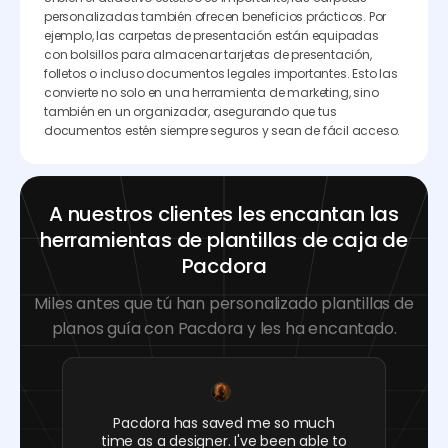
personalizadas también ofrecen beneficios prácticos. Por
ejemplo, las carpetas de presentación están equipadas
con bolsillos para almacenar tarjetas de presentación,
folletos o incluso documentos legales importantes. Esto las
convierte no solo en una herramienta de marketing, sino
también en un organizador, asegurando que tus
documentos estén siempre seguros y sean de fácil acceso.
A nuestros clientes les encantan las
herramientas de plantillas de caja de
Pacdora
Miles antes que tú han personalizado plantillas de
planos guía con Pacdora y les ha encantado.
Pacdora has saved me so much
time as a designer. I've been able to