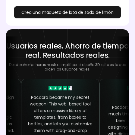
Crea una maqueta de lata de soda de limón
Usuarios reales. Ahorro de tiempo
real. Resultados reales.
Desde ahorrar horas hasta simplificar el diseño 3D: esto es lo que
dicen los usuarios reales.
 design
Pacdora became my secret
 the
weapon! This web-based tool
Pacdora h
ing
offers a massive library of
much time as
 magic
templates, from boxes to
been abl
asy as
bottles, and lets you customize
designing, ra
quired.
them with drag-and-drop
with dielines