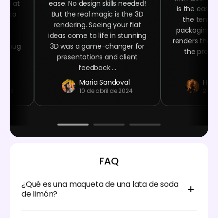
oked at
ease. No design skills needed!
is the easy 
ime to
But the real magic is the 3D
the templa
ign
rendering. Seeing your flat
packaging n
ser-
ideas come to life in stunning
renders that 
ee mug
3D was a game-changer for
the product
 at
presentations and client
.
feedback ...
Maria Sandoval
Haro
 2023
10 de abril de 2024
24 d
FAQ
¿Qué es una maqueta de una lata de soda
de limón?
Una maqueta de una lata de soda de limón es un