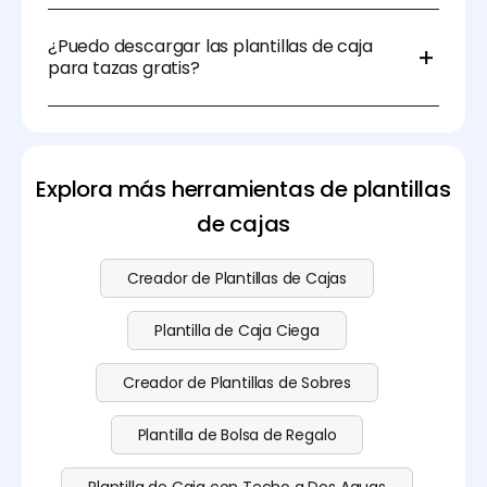
Sí, puedes seleccionar entre una gama de tamaños
estándar o crear un tamaño personalizado que se
¿Puedo descargar las plantillas de caja
ajuste a las dimensiones específicas de tu taza.
para tazas gratis?
Sí. Puedes descargar las plantillas de caja para tazas
gratis en Pacdora. Visita nuestra
página de precios
para más detalles.
Explora más herramientas de plantillas
de cajas
Creador de Plantillas de Cajas
Plantilla de Caja Ciega
Creador de Plantillas de Sobres
Plantilla de Bolsa de Regalo