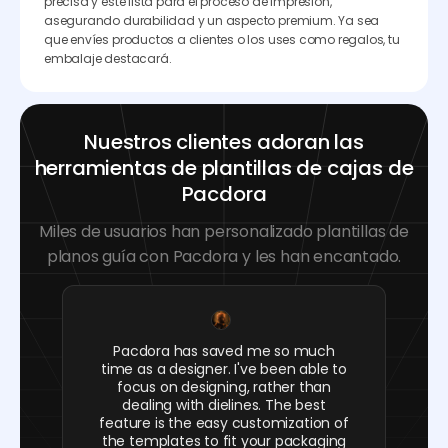
precisa y esté lista para el proceso de impresión,
asegurando durabilidad y un aspecto premium. Ya sea
que envíes productos a clientes o los uses como regalos, tu
embalaje destacará.
Nuestros clientes adoran las
herramientas de plantillas de cajas de
Pacdora
Miles de usuarios han personalizado plantillas de
planos guía con Pacdora y les han encantado.
Pacdora has saved me so much
time as a designer. I've been able to
focus on designing, rather than
dealing with dielines. The best
feature is the easy customization of
the templates to fit your packaging