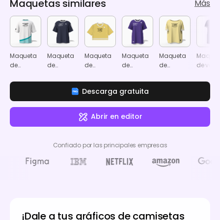
Maquetas similares
Más
Maqueta
Maqueta
Maqueta
Maqueta
Maqueta
Maquet
de
de
de
de
de
de vest
camiseta
camiseta
camiseta
camiseta
camiseta
camise
oversized
oversized
oversized
oversized
oversized
de talla
Descarga gratuita
recortada
para
para
grande
mujer
mujer
Abrir en editor
Confiado por las principales empresas
¡Dale a tus gráficos de camisetas