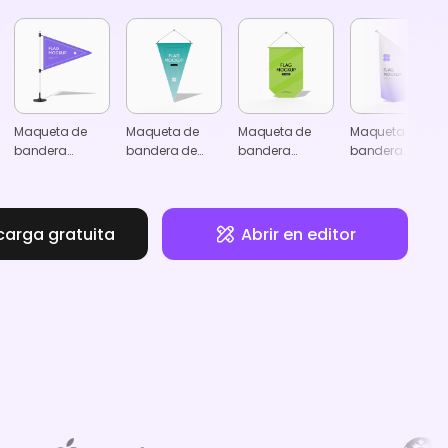
Maqueta de
Maqueta de
Maqueta de
Maqueta de
bandera
bandera de
bandera
bandera
triangular
banderín
colgante
vertical
carga gratuita
Abrir en editor