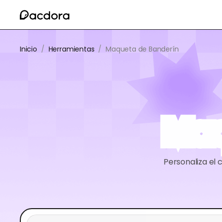
Inicio
/
Herramientas
/
Maqueta de Banderín
Maq
Personaliza el 