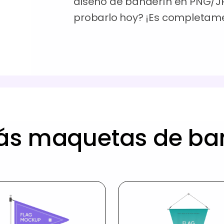
diseño de banderín en PNG/JP
probarlo hoy? ¡Es completame
ás maquetas de ban