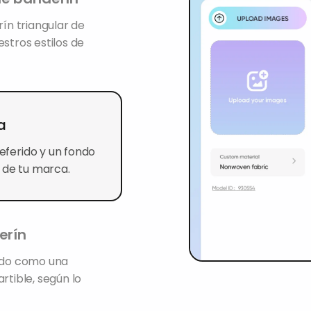
n triangular de
stros estilos de
za
referido y un fondo
 de tu marca.
rín
ado como una
tible, según lo