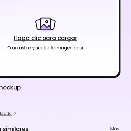
Haga clic para cargar
O arrastre y suelte la imagen aquí
 mockup
lizado
similares
Más