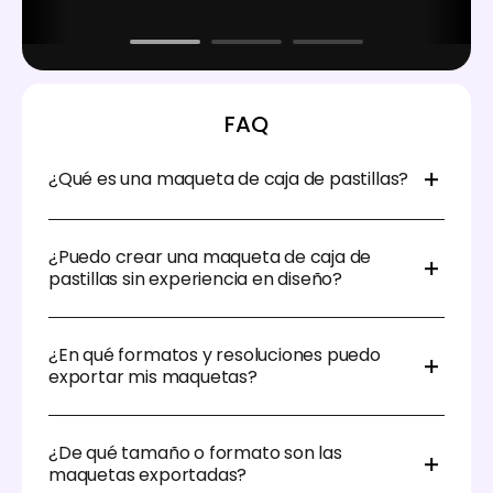
FAQ
¿Qué es una maqueta de caja de pastillas?
Una maqueta de caja de pastillas es una
representación visual 3D de una caja de
¿Puedo crear una maqueta de caja de
medicamentos o pastillas, utilizada para mostrar
pastillas sin experiencia en diseño?
diseños de embalaje antes de la impresión. Es
perfecta para presentar marcas, etiquetas y
¡Sí! Con el editor 3D fácil de usar de Pacdora, no
diseños en un formato realista.
necesitas experiencia previa en diseño o software
¿En qué formatos y resoluciones puedo
3D.
exportar mis maquetas?
Pacdora te permite exportar en formatos de alta
resolución JPG o PNG, incluidas opciones en 2K, 4K y
¿De qué tamaño o formato son las
8K. También puedes descargar con fondo
maquetas exportadas?
transparente si lo necesitas.