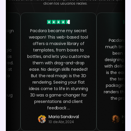
dicen los usuarios reales.
 design
Pacdora became my secret
 the
weapon! This web-based tool
Pacdora h
ing
offers a massive library of
much time as
 magic
templates, from boxes to
been abl
asy as
bottles, and lets you customize
designing, ra
quired.
them with drag-and-drop
with dielines
oked at
ease. No design skills needed!
is the easy 
ime to
But the real magic is the 3D
the templa
ign
rendering. Seeing your flat
packaging n
ser-
ideas come to life in stunning
renders that 
ee mug
3D was a game-changer for
the product
 at
presentations and client
.
feedback ...
r
Maria Sandoval
Haro
10 de Abr, 2024
24 de