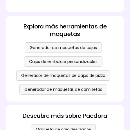
Videos: MP4/MOV para lanzamientos y
¡Sí! Puedes diseñar maquetas de cajas rígidas en
promociones de productos.
Pacdora sin incurrir en ningún costo. También están
Archivos de planos guía para impresión y
disponibles funciones premium. Consulta nuestra
fabricación directa.
página de precios
para obtener más información.
Enlaces compartibles para colaboración en
Explora más herramientas de
equipo.
maquetas
Simplemente elige el formato que mejor se adapte
a tus necesidades.
Generador de maquetas de cajas
Cajas de embalaje personalizables
Generador de maquetas de cajas de pizza
Generador de maquetas de camisetas
Descubre más sobre Pacdora
Maqueta de caja deslizante