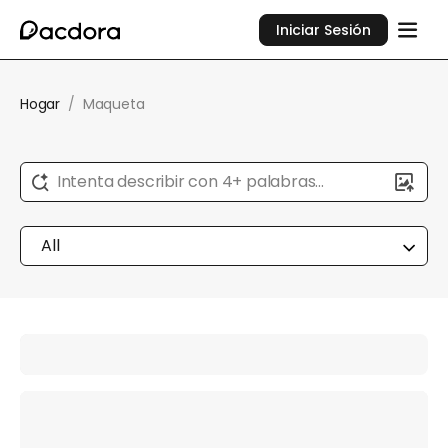
Iniciar Sesión
Hogar
/
Maqueta
Intenta describir con 4+ palabras...
All