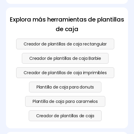
forma gratuita en Pacdora. También puedes
formato AI, PDF o DXF. Recibirás rápidamente un
acceder a nuestras funciones avanzadas. Visita
archivo listo para imprimir.
nuestra
página de precios
para más detalles.
Explora más herramientas de plantillas
de caja
Creador de plantillas de caja rectangular
Creador de plantillas de caja Barbie
Creador de plantillas de caja imprimibles
Plantilla de caja para donuts
Plantilla de caja para caramelos
Creador de plantillas de caja