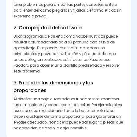
tener problemas para alinear las partes correctamente o
para entender cómo plegarlas y fijarlas de forma eficaz sin
experiencia previa.
2. Complejidad del software
Usar programas de diseño como Adobe Illustrator puede
resultar abrumador debido a su pronunciada curva de
aprendizaje. Esto puede ser desalentador para los
principiantes y provocar frustración y pérdida de tiempo
antes de lograr resultados satisfactorios. Puedes usar
Pacdora para obtener una plantilla prediseñada y resolver
este problema.
3. Entender las dimensiones y las
proporciones
Al diseñar una caja cuadrada, es fundamental mantener
las dimensiones y proporciones correctas. Por ejemplo, si es
necesario redimensionarla, tanto la base como la tapa
deben ajustarse de forma proporcional para garantizar un
encaje adecuado. No hacerlo puede dar lugar a piezas que
no coinciden, dejando la caja inservible.