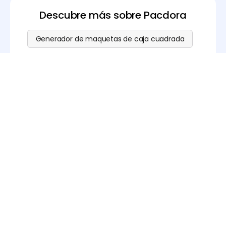
Descubre más sobre Pacdora
Generador de maquetas de caja cuadrada
Maqueta de caja cuadrada
Generador de fondos con IA
Generador de maquetas gratis
Software de modelado 3D gratis
Generador de planos guía gratis
Generador de códigos de barras
Generador de códigos QR