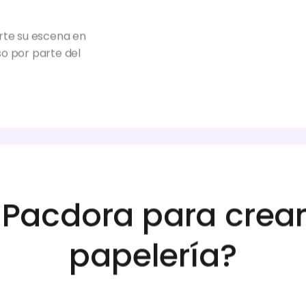
porte su escena en
uso por parte del
r Pacdora para crea
papelería?