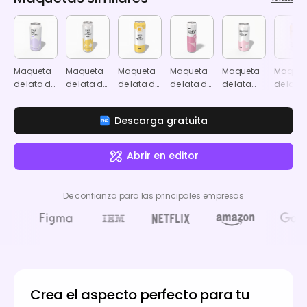
Maqueta
Maqueta
Maqueta
Maqueta
Maqueta
Maquet
de lata de
de lata de
de lata de
de lata de
de lata
de lata
refresco
refresco
bebida de
refresco
estándar
refresco
de 440 ml
de 550 ml
cerveza
de 500 ml
de 16 oz
de 440 
Descarga gratuita
de 550 ml
473 ml
Abrir en editor
De confianza para las principales empresas
Crea el aspecto perfecto para tu