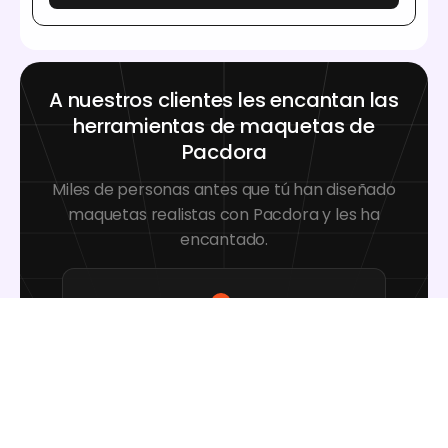
A nuestros clientes les encantan las
herramientas de maquetas de
Pacdora
Miles de personas antes que tú han diseñado
maquetas realistas con Pacdora y les ha
encantado.
Great mock-ups and literally
thousands of packaging designs to
choose from. The 3d mock-up is so
good, helps bring clarity to the client
as well as the designers. Great
product for packaging design
professionals.